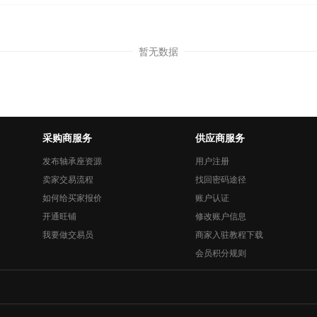
暂无数据
采购商服务
供应商服务
发布轴承座资源
用户注册
卖家交易流程
找回密码途径
如何给买家报价
账户认证
开通旺铺
修改账户信息
我要做交易员
商家入驻教程下载
会员积分规则