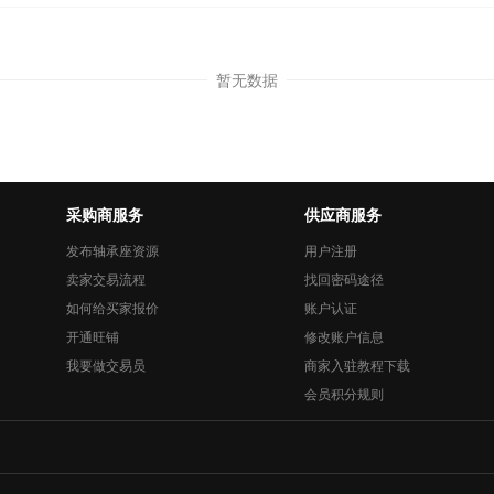
暂无数据
采购商服务
供应商服务
发布轴承座资源
用户注册
卖家交易流程
找回密码途径
如何给买家报价
账户认证
开通旺铺
修改账户信息
我要做交易员
商家入驻教程下载
会员积分规则