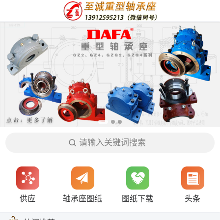
请输入关键词搜索
供应
轴承座图纸
图纸下载
头条