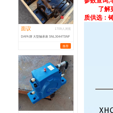
参数
查询,
了解更多
质供选：
面议
1709
人浏览
DAFA 牌 大型轴承座 SNL3044TSNF
推荐