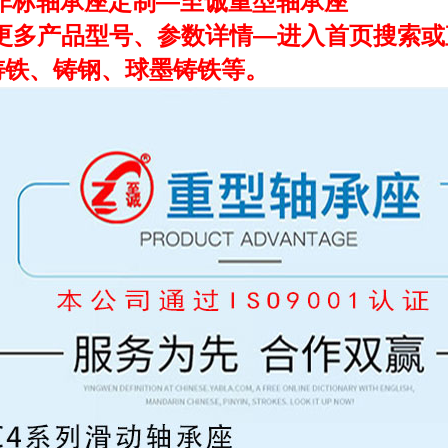
非标轴承
座
定制—至诚重型
轴
承
座
产品型号、参数详情—进入
首页搜
索或
铸铁、铸钢、球墨铸铁等。