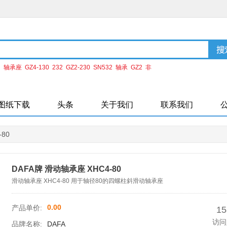
：
轴承座
GZ4-130
232
GZ2-230
SN532
轴承
GZ2
非
H2160
ZHC4-220
图纸下载
头条
关于我们
联系我们
-80
DAFA牌 滑动轴承座 XHC4-80
滑动轴承座 XHC4-80 用于轴径80的四螺柱斜滑动轴承座
0.00
产品单价:
15
访问
品牌名称:
DAFA